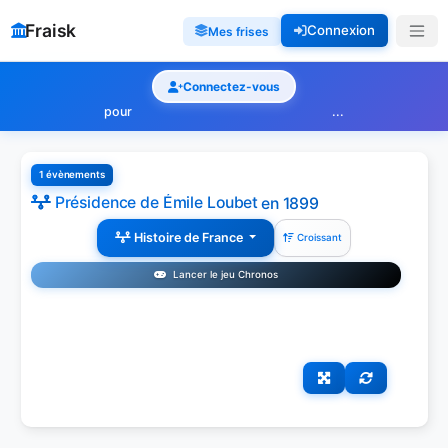
Fraisk
Connexion
Mes frises
Connectez-vous
pour
...
1 évènements
Présidence de Émile Loubet
en 1899
Histoire de France
Croissant
Lancer le jeu Chronos