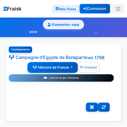
Fraisk
Connexion
Mes frises
Connectez-vous
pour
...
1 évènements
Campagne d'Egypte de Bonaparte
en 1798
Histoire de France
Croissant
Lancer le jeu Chronos