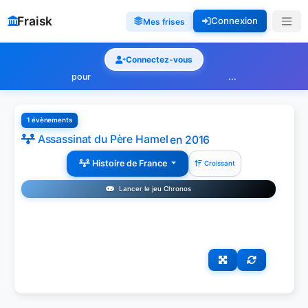
Fraisk
Connexion
Mes frises
Connectez-vous
pour
...
1 évènements
Assassinat du Père Hamel
en 2016
Histoire de France
Croissant
Lancer le jeu Chronos