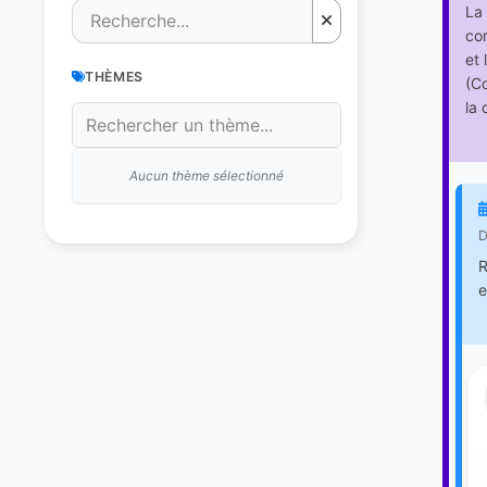
La 
com
et 
THÈMES
(Co
la 
Aucun thème sélectionné
D
R
e