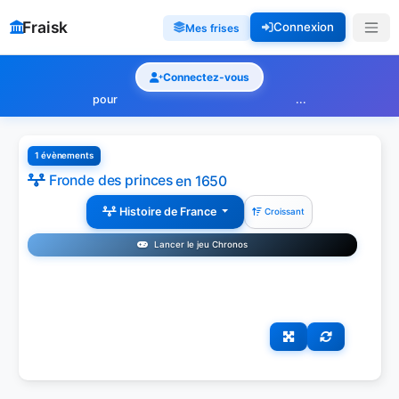
Fraisk
Connexion
Mes frises
Connectez-vous
pour
...
1 évènements
Fronde des princes
en 1650
Histoire de France
Croissant
Lancer le jeu Chronos