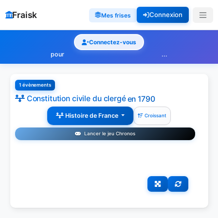
Fraisk
Connexion
Mes frises
Connectez-vous
pour
...
1 évènements
Constitution civile du clergé
en 1790
Histoire de France
Croissant
Lancer le jeu Chronos