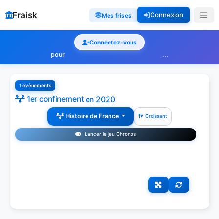
Fraisk
Connexion
Mes frises
Connectez-vous
pour
...
1 évènements
1er confinement
en 2020
Histoire de France
Croissant
Lancer le jeu Chronos