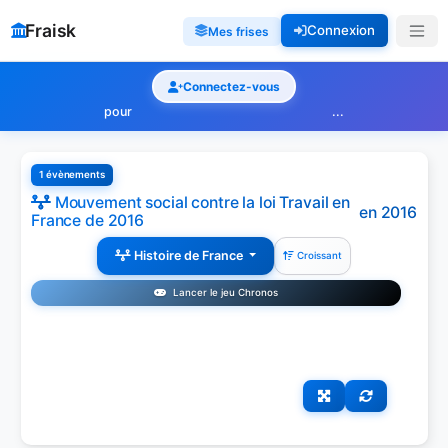
Fraisk
Connexion
Mes frises
Connectez-vous
pour
...
1 évènements
Mouvement social contre la loi Travail en
en 2016
France de 2016
Histoire de France
Croissant
Lancer le jeu Chronos