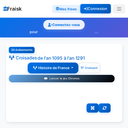
Fraisk
Connexion
Mes frises
Connectez-vous
pour
...
34 évènements
Croisades
de l'an 1095 à l'an 1291
Histoire de France
Croissant
Lancer le jeu Chronos