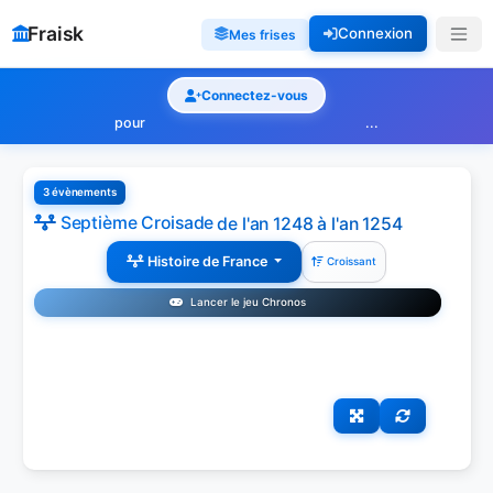
Fraisk
Connexion
Mes frises
Connectez-vous
pour
...
3 évènements
Septième Croisade
de l'an 1248 à l'an 1254
Histoire de France
Croissant
Lancer le jeu Chronos