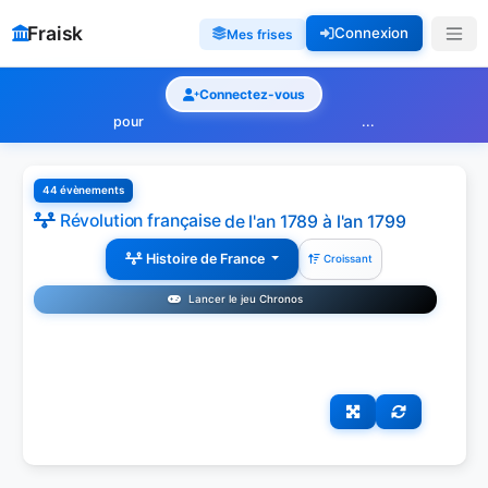
Fraisk
Connexion
Mes frises
Connectez-vous
pour
...
44 évènements
Révolution française
de l'an 1789 à l'an 1799
Histoire de France
Croissant
Lancer le jeu Chronos