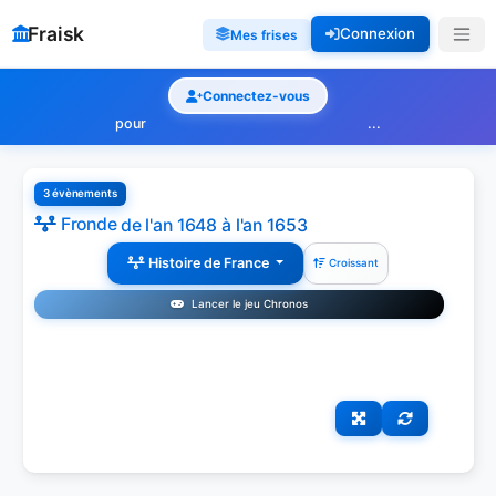
Fraisk
Connexion
Mes frises
Connectez-vous
pour
...
3 évènements
Fronde
de l'an 1648 à l'an 1653
Histoire de France
Croissant
Lancer le jeu Chronos