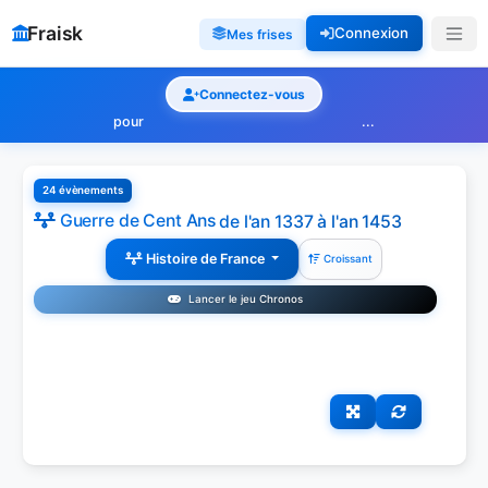
Fraisk
Connexion
Mes frises
Connectez-vous
pour
...
24 évènements
Guerre de Cent Ans
de l'an 1337 à l'an 1453
Histoire de France
Croissant
Lancer le jeu Chronos