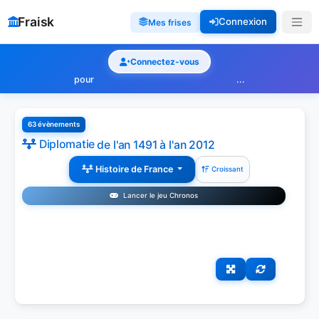
Fraisk
Connexion
Mes frises
Connectez-vous
pour
...
63 évènements
Diplomatie
de l'an 1491 à l'an 2012
Histoire de France
Croissant
Lancer le jeu Chronos