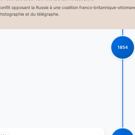
onflit opposant la Russie à une coalition franco-britannique-ottom
hotographie et du télégraphe.
1854