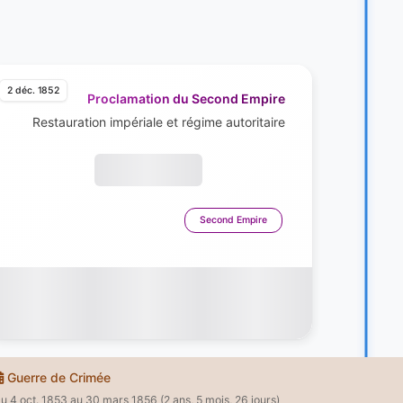
2 déc. 1852
Proclamation du Second Empire
Restauration impériale et régime autoritaire
Second Empire
Guerre de Crimée
u 4 oct. 1853 au 30 mars 1856 (2 ans, 5 mois, 26 jours)